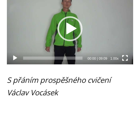
přehrávač
00:00
|
09:09
1.00x
S přáním prospěšného cvičení
Václav Vocásek